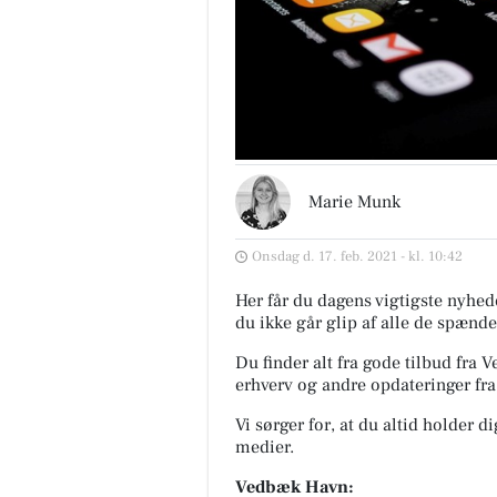
Marie Munk
Onsdag d. 17. feb. 2021 - kl. 10:42
Her får du dagens vigtigste nyhede
du ikke går glip af alle de spænde
Du finder alt fra gode tilbud fra
erhverv og andre opdateringer fr
Vi sørger for, at du altid holder d
medier.
Vedbæk Havn: