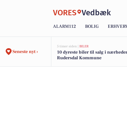
VORES
Vedbæk
ALARM112
BOLIG
ERHVER
5 timer siden |
BILER
Seneste nyt ›
10 dyreste biler til salg i nærhede
Rudersdal Kommune