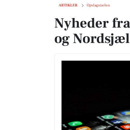
Nyheder fra Vedbæk Havn og Nordsjæll
ARTIKLER
Opslagstavlen
Nyheder fr
og Nordsjæl