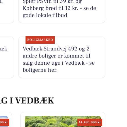
il
Spier PS vin til 39 kr. og
Kohberg brød til 12 kr. - se de
gode lokale tilbud
BOLIGMARKED
bæk
Vedbæk Strandvej 492 og 2
andre boliger er kommet til
salg denne uge i Vedbæk - se
boligerne her.
LG I VEDBÆK
00 kr
14.495.000 kr