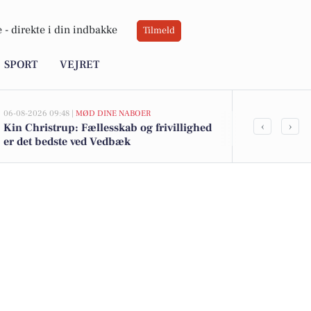
 -
direkte i din indbakke
Tilmeld
SPORT
VEJRET
06-08-2026 09:48 |
MØD DINE NABOER
05-08-2026 13:01
‹
›
Kin Christrup: Fællesskab og frivillighed
Top 6 over dy
er det bedste ved Vedbæk
Vedbæk. Pris