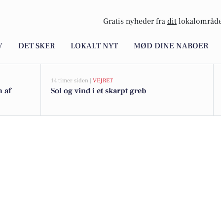
Gratis nyheder fra
dit
lokalområde
V
DET SKER
LOKALT NYT
MØD DINE NABOER
14 timer siden |
VEJRET
n af
Sol og vind i et skarpt greb