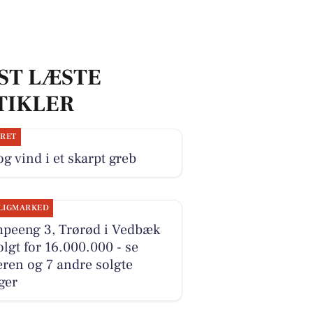
ST LÆSTE
TIKLER
JRET
og vind i et skarpt greb
LIGMARKED
peeng 3, Trørød i Vedbæk
olgt for 16.000.000 - se
ren og 7 andre solgte
ger