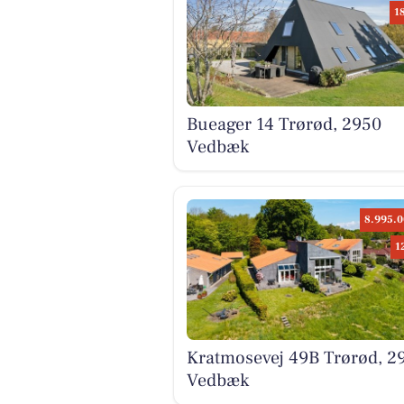
1
Bueager 14 Trørød, 2950
Vedbæk
8.995.0
1
Kratmosevej 49B Trørød, 2
Vedbæk