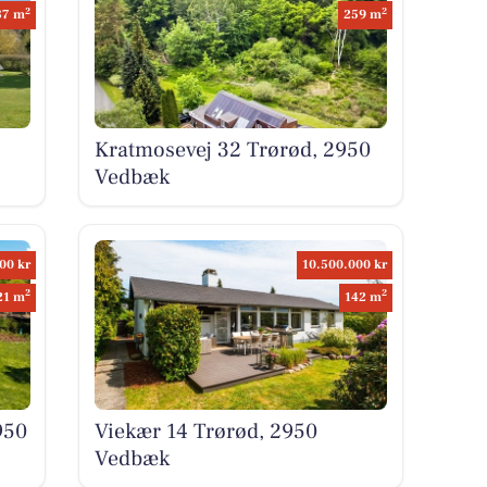
2
2
87 m
259 m
Kratmosevej 32 Trørød, 2950
Vedbæk
00 kr
10.500.000 kr
2
2
21 m
142 m
950
Viekær 14 Trørød, 2950
Vedbæk