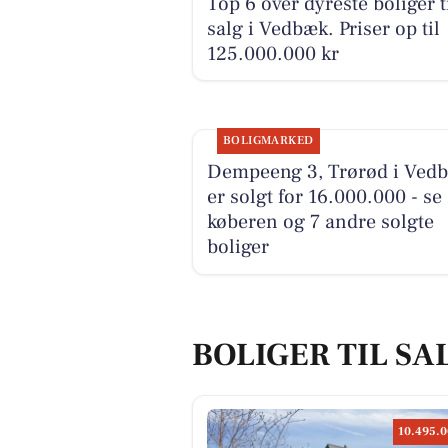
Top 6 over dyreste boliger t
salg i Vedbæk. Priser op til
125.000.000 kr
BOLIGMARKED
Dempeeng 3, Trørød i Ved
er solgt for 16.000.000 - se
køberen og 7 andre solgte
boliger
BOLIGER TIL SA
10.495.0