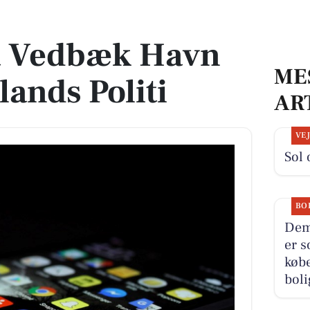
ands Politi
a Vedbæk Havn
ME
lands Politi
AR
VE
Sol 
BO
Dem
er s
købe
boli