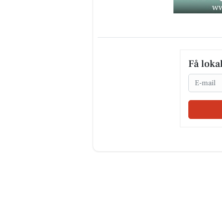
Få loka
Email