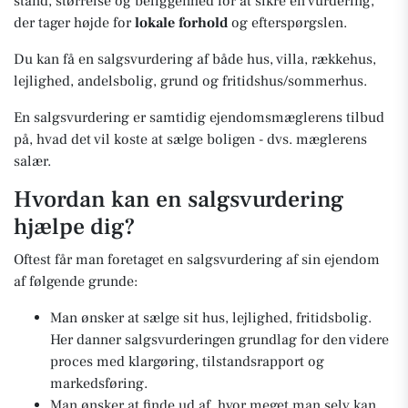
stand, størrelse og beliggenhed for at sikre en vurdering,
der tager højde for
lokale forhold
og efterspørgslen.
Du kan få en salgsvurdering af både hus, villa, rækkehus,
lejlighed, andelsbolig, grund og fritidshus/sommerhus.
En salgsvurdering er samtidig ejendomsmæglerens tilbud
på, hvad det vil koste at sælge boligen - dvs. mæglerens
salær.
Hvordan kan en salgsvurdering
hjælpe dig?
Oftest får man foretaget en salgsvurdering af sin ejendom
af følgende grunde:
Man ønsker at sælge sit hus, lejlighed, fritidsbolig.
Her danner salgsvurderingen grundlag for den videre
proces med klargøring, tilstandsrapport og
markedsføring.
Man ønsker at finde ud af, hvor meget man selv kan