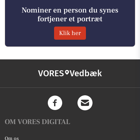
Nominer en person du synes
fortjener et portræt
Klik her
VORES
Vedbæk
OM VORES DIGITAL
Om os