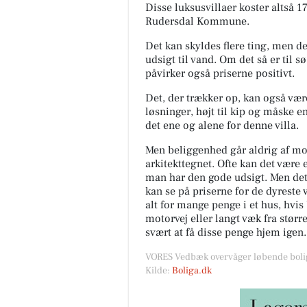
Disse luksusvillaer koster altså 
Rudersdal Kommune.
Det kan skyldes flere ting, men det
udsigt til vand. Om det så er til 
påvirker også priserne positivt.
Det, der trækker op, kan også vær
løsninger, højt til kip og måske en
det ene og alene for denne villa.
Men beliggenhed går aldrig af mo
arkitekttegnet. Ofte kan det være 
man har den gode udsigt. Men det
kan se på priserne for de dyreste
alt for mange penge i et hus, hvi
motorvej eller langt væk fra stør
svært at få disse penge hjem igen.
VORES Vedbæk overvåger løbende bolig
Kilde:
Boliga.dk