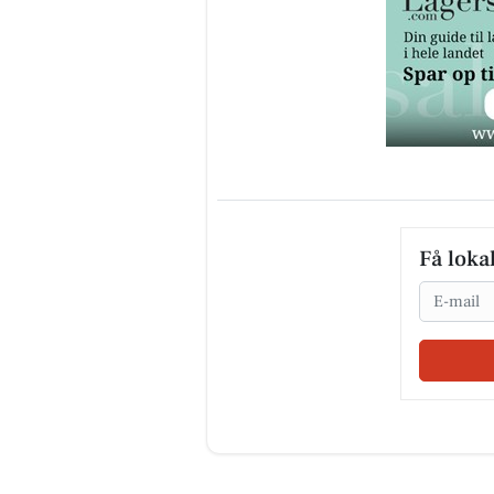
Få loka
Email