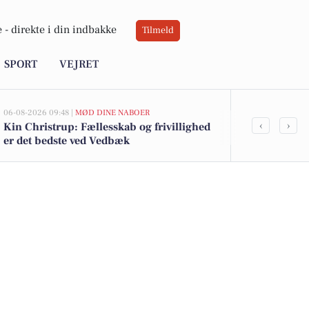
 -
direkte i din indbakke
Tilmeld
SPORT
VEJRET
06-08-2026 09:48 |
MØD DINE NABOER
05-08-2026 13:01
‹
›
Kin Christrup: Fællesskab og frivillighed
Top 6 over dy
er det bedste ved Vedbæk
Vedbæk. Pris