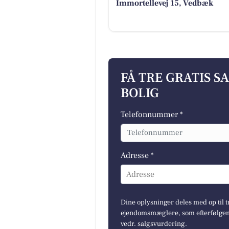
Immortellevej 15, Vedbæk
FÅ TRE GRATIS S
BOLIG
Telefonnummer *
Adresse *
Adresse
Dine oplysninger deles med op til t
ejendomsmæglere, som efterfølgend
vedr. salgsvurdering.