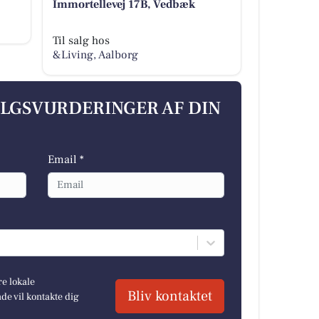
Immortellevej 17B, Vedbæk
Til salg hos
&Living, Aalborg
ALGSVURDERINGER AF DIN
Email *
re lokale
Bliv kontaktet
e vil kontakte dig