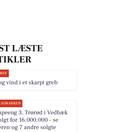
ST LÆSTE
TIKLER
JRET
og vind i et skarpt greb
LIGMARKED
peeng 3, Trørød i Vedbæk
olgt for 16.000.000 - se
ren og 7 andre solgte