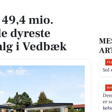
reste boliger til salg i Vedbæk
l 49,4 mio.
de dyreste
ME
salg i Vedbæk
AR
VE
Sol 
BO
Dem
er s
købe