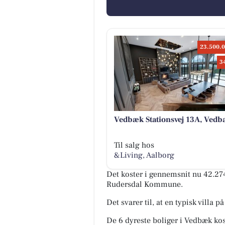
23.500.0
3
Vedbæk Stationsvej 13A, Ved
Til salg hos
&Living, Aalborg
Det koster i gennemsnit nu 42.274
Rudersdal Kommune.
Det svarer til, at en typisk villa 
De 6 dyreste boliger i Vedbæk ko