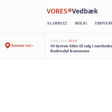
VORES
Vedbæk
ALARM112
BOLIG
ERHVER
1 time siden |
BILER
Seneste nyt ›
10 dyreste biler til salg i nærhede
Rudersdal Kommune