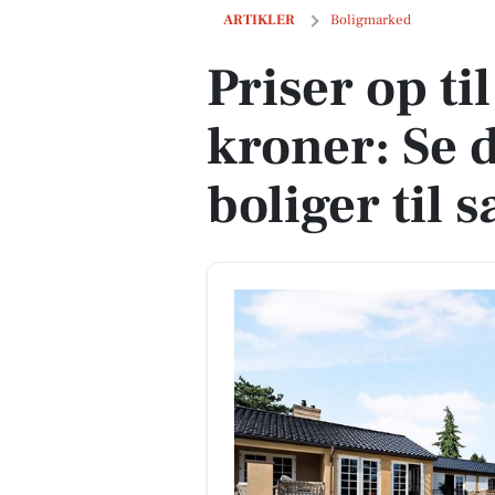
Priser op til 49,4 mio. kroner: Se de dy
ARTIKLER
Boligmarked
Priser op ti
kroner: Se 
boliger til 