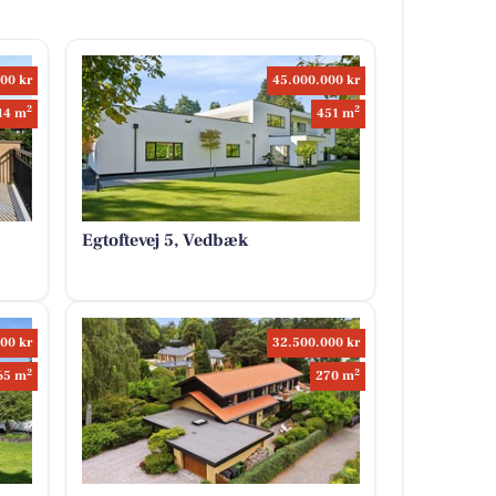
00 kr
45.000.000 kr
2
2
14 m
451 m
Egtoftevej 5, Vedbæk
00 kr
32.500.000 kr
2
2
65 m
270 m