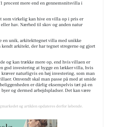
171 procent mere end en gennemsnitsvilla i
 som virkelig kan hive en villa op i pris er
sø eller hav. Nærhed til skov og anden natur
e en unik, arkitekttegnet villa med unikke
 kendt arkitekt, der har tegnet stregerne og gjort
de og kan trække mere op, end hvis villaen er
en god investering at bygge en lækker villa, hvis
 kræver naturligvis en høj investering, som man
 villaer. Omvendt skal man passe på med at smide
s beliggenheden er dårlig eksempelvis tæt på en
re byer og dermed arbejdspladser. Det kan være
markedet og artiklen opdateres derfor løbende.