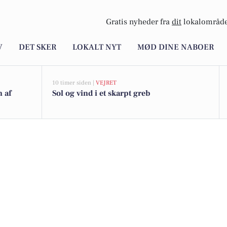
Gratis nyheder fra
dit
lokalområde
V
DET SKER
LOKALT NYT
MØD DINE NABOER
10 timer siden |
VEJRET
n af
Sol og vind i et skarpt greb