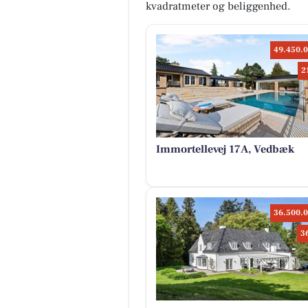
kvadratmeter og beliggenhed.
49.450.0
2
Immortellevej 17A, Vedbæk
36.500.0
3