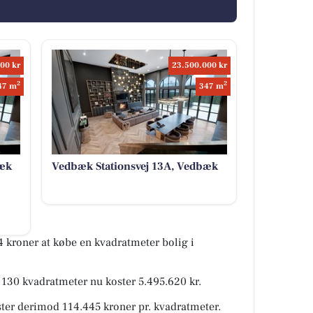
00 kr
23.500.000 kr
2
2
47 m
347 m
bæk
Vedbæk Stationsvej 13A, Vedbæk
 kroner at købe en kvadratmeter bolig i
på 130 kvadratmeter nu koster 5.495.620 kr.
ster derimod 114.445 kroner pr. kvadratmeter.