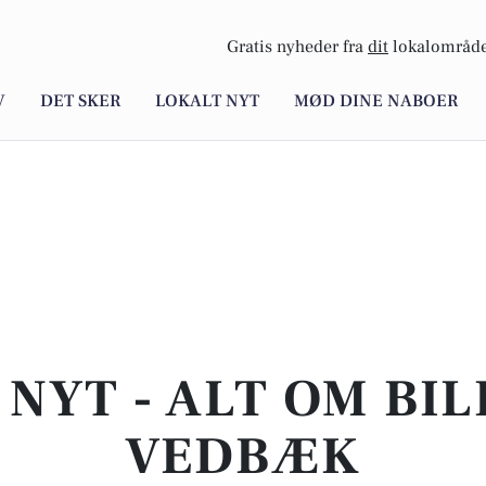
Gratis nyheder fra
dit
lokalområde
V
DET SKER
LOKALT NYT
MØD DINE NABOER
NYT - ALT OM BIL
VEDBÆK