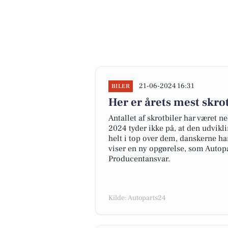
21-06-2024 16:31
BILER
Her er årets mest skr
Antallet af skrotbiler har været n
2024 tyder ikke på, at den udvikl
helt i top over dem, danskerne har
viser en ny opgørelse, som Autopa
Producentansvar.
Kilde: Autoparts24