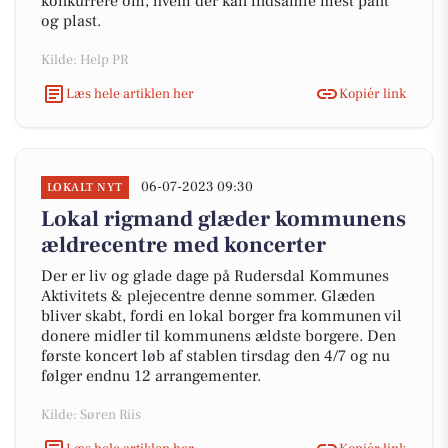
konkurrere om, hvem der kan indsamle mest pant
og plast.
Kilde: Help PR
Læs hele artiklen her
Kopiér link
06-07-2023 09:30
LOKALT NYT
Lokal rigmand glæder kommunens
ældrecentre med koncerter
Der er liv og glade dage på Rudersdal Kommunes
Aktivitets & plejecentre denne sommer. Glæden
bliver skabt, fordi en lokal borger fra kommunen vil
donere midler til kommunens ældste borgere. Den
første koncert løb af stablen tirsdag den 4/7 og nu
følger endnu 12 arrangementer.
Kilde: Søren Riis