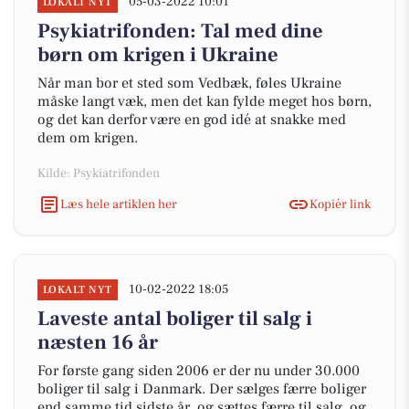
05-03-2022 10:01
LOKALT NYT
Psykiatrifonden: Tal med dine
børn om krigen i Ukraine
Når man bor et sted som Vedbæk, føles Ukraine
måske langt væk, men det kan fylde meget hos børn,
og det kan derfor være en god idé at snakke med
dem om krigen.
Kilde: Psykiatrifonden
Læs hele artiklen her
Kopiér link
10-02-2022 18:05
LOKALT NYT
Laveste antal boliger til salg i
næsten 16 år
For første gang siden 2006 er der nu under 30.000
boliger til salg i Danmark. Der sælges færre boliger
end samme tid sidste år, og sættes færre til salg, og