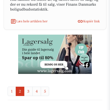
der er nu rekord få til salg, viser Finans Danmarks
boligudbudsstatisktik.
Læs hele artiklen her
Kopiér link
1
2
3
4
5