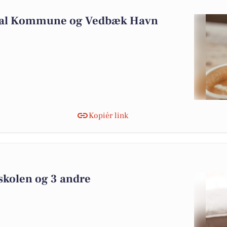
2
dal Kommune og Vedbæk Havn
Kopiér link
9
skolen og 3 andre