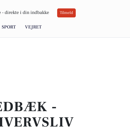
 -
direkte i din indbakke
Tilmeld
SPORT
VEJRET
EDBÆK -
HVERVSLIV