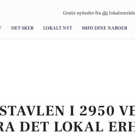
Gratis nyheder fra
dit
lokalområde
V
DET SKER
LOKALT NYT
MØD DINE NABOER
STAVLEN I 2950 V
RA DET LOKAL ER