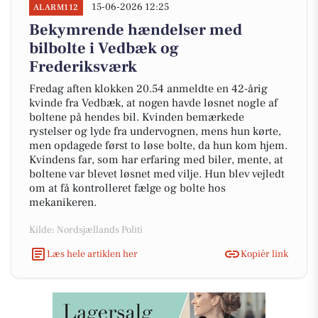
15-06-2026 12:25
ALARM112
Bekymrende hændelser med
bilbolte i Vedbæk og
Frederiksværk
Fredag aften klokken 20.54 anmeldte en 42-årig
kvinde fra Vedbæk, at nogen havde løsnet nogle af
boltene på hendes bil. Kvinden bemærkede
rystelser og lyde fra undervognen, mens hun kørte,
men opdagede først to løse bolte, da hun kom hjem.
Kvindens far, som har erfaring med biler, mente, at
boltene var blevet løsnet med vilje. Hun blev vejledt
om at få kontrolleret fælge og bolte hos
mekanikeren.
Kilde: Nordsjællands Politi
Læs hele artiklen her
Kopiér link