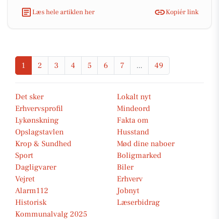
Læs hele artiklen her
Kopiér link
1
2
3
4
5
6
7
...
49
Det sker
Lokalt nyt
Erhvervsprofil
Mindeord
Lykønskning
Fakta om
Opslagstavlen
Husstand
Krop & Sundhed
Mød dine naboer
Sport
Boligmarked
Dagligvarer
Biler
Vejret
Erhverv
Alarm112
Jobnyt
Historisk
Læserbidrag
Kommunalvalg 2025