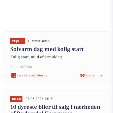
12 timer siden
VEJRET
Solvarm dag med kølig start
Kølig start, mild eftermiddag.
Kilde: MET.no
Læs hele artiklen her
Kopiér link
07-08-2026 14:15
BILER
10 dyreste biler til salg i nærheden