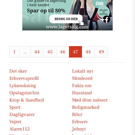
1
...
44
45
46
47
48
49
Det sker
Lokalt nyt
Erhvervsprofil
Mindeord
Lykønskning
Fakta om
Opslagstavlen
Husstand
Krop & Sundhed
Mød dine naboer
Sport
Boligmarked
Dagligvarer
Biler
Vejret
Erhverv
Alarm112
Jobnyt