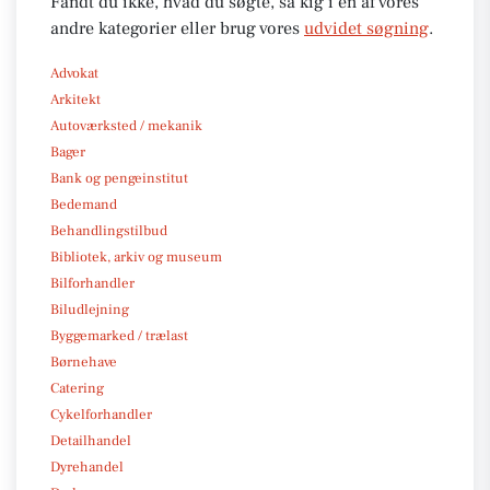
Fandt du ikke, hvad du søgte, så kig i en af vores
andre kategorier eller brug vores
udvidet søgning
.
Advokat
Arkitekt
Autoværksted / mekanik
Bager
Bank og pengeinstitut
Bedemand
Behandlingstilbud
Bibliotek, arkiv og museum
Bilforhandler
Biludlejning
Byggemarked / trælast
Børnehave
Catering
Cykelforhandler
Detailhandel
Dyrehandel