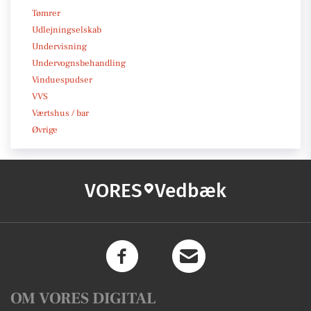
Tømrer
Udlejningselskab
Undervisning
Undervognsbehandling
Vinduespudser
VVS
Værtshus / bar
Øvrige
VORES
Vedbæk
OM VORES DIGITAL