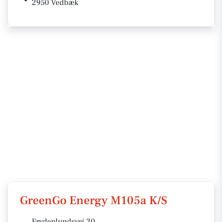
2950 Vedbæk
GreenGo Energy M105a K/S
Frydenlundsvej 30