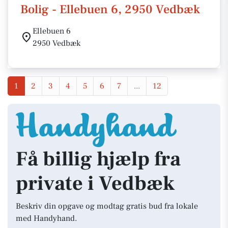
Bolig - Ellebuen 6, 2950 Vedbæk
Ellebuen 6
2950 Vedbæk
1
2
3
4
5
6
7
...
12
Få billig hjælp fra
private i Vedbæk
Beskriv din opgave og modtag gratis bud fra lokale
med Handyhand.