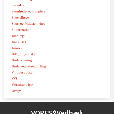
Skrædder
Skønheds- og hudpleje
Speciallæge
Sport og fritidsaktivitet
Supermarked
Tandlæge
Taxi / Taxa
Tømrer
Udlejningselskab
Undervisning
Undervognsbehandling
Vinduespudser
VVS
Værtshus / bar
Øvrige
VORES
Vedbæk